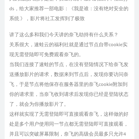
        "outboundTag": "netflix_proxy",

ds，给大家推荐一部电影：《我是谁：没有绝对安全的
        "domain": [

          "geosite:netflix"

系统 》，影片将社工发挥到了极致
        ]

      },

讲了这么多和我们今天讲的奈飞劫持有什么关系？
      {

关系很大，速蛙云的福利社就是通过节点自带cookie实
        "inboundTag": [

现无需登陆即可免费观看奈飞的。
          "api"

当我们连接了速蛙的节点，在没有登陆情况下给奈飞发
        ],

送播放影片的请求，数据来到节点后，发现你要访问奈
        "outboundTag": "api",

        "type": "field"

飞，于是节点将他保存在服务器里的奈飞cookie附加到
      },

你的请求里，当奈飞收到请求后发现你已经是登陆状态
      {

了，就会为你播放影片了。
        "ip": [

这样就实现了无需登陆即可直接观看奈飞，这样做的好
          "geoip:private"

        ],

处是多个用户使用同一节点都无需登陆即可直接观看，
        "outboundTag": "blocked",

并且可以突破屏幕限制，奈飞的高级会员最多只允许4
        "type": "field"
