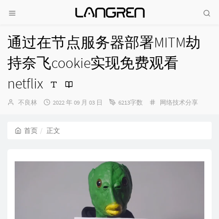
通过在节点服务器部署MITM劫
持奈飞cookie实现免费观看
netflix
博
发
分
不良林
2022 年 09 月 03 日
6213字数
网络技术分享
主：
布
类：
时
间：
首页
正文