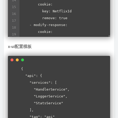
        cookie:

          key: NetflixId

          remove: true

    - modify-response:

        cookie:

          key: SecureNetflixId

          remove: true
x-ui配置模板
{

  "api": {

    "services": [

      "HandlerService",

      "LoggerService",

      "StatsService"

    ],

    "tag": "api"
