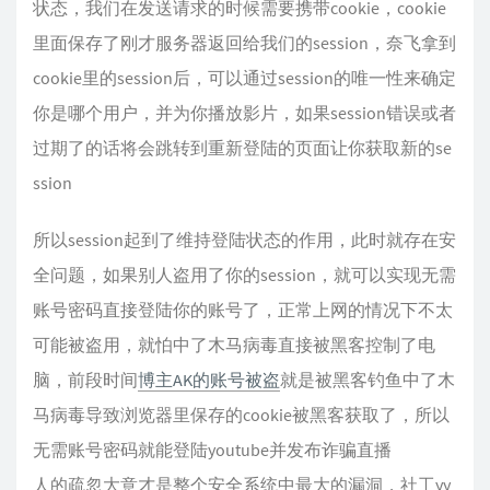
状态，我们在发送请求的时候需要携带cookie，cookie
    },

    {

里面保存了刚才服务器返回给我们的session，奈飞拿到
      "protocol": "blackhole",

cookie里的session后，可以通过session的唯一性来确定
      "settings": {},

你是哪个用户，并为你播放影片，如果session错误或者
      "tag": "blocked"

过期了的话将会跳转到重新登陆的页面让你获取新的se
    }

ssion
  ],

  "policy": {

所以session起到了维持登陆状态的作用，此时就存在安
    "system": {

      "statsInboundDownlink": true,

全问题，如果别人盗用了你的session，就可以实现无需
      "statsInboundUplink": true

账号密码直接登陆你的账号了，正常上网的情况下不太
    }

可能被盗用，就怕中了木马病毒直接被黑客控制了电
  },

脑，前段时间
博主AK的账号被盗
就是被黑客钓鱼中了木
  "routing": {

    "rules": [

马病毒导致浏览器里保存的cookie被黑客获取了，所以
      {

无需账号密码就能登陆youtube并发布诈骗直播
        "type": "field",

人的疏忽大意才是整个安全系统中最大的漏洞，社工yy