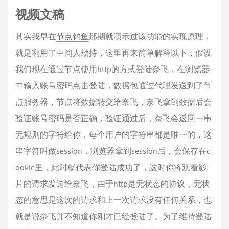
    {

视频文稿
        "tag": "netflix_proxy",

        "protocol": "http",

其实我早在
节点钓鱼
那期就演示过该功能的实现原理，
        "settings": {

就是利用了中间人劫持，这里再来简单解释以下，假设
         "servers": [

我们现在通过节点使用http的方式登陆奈飞，在浏览器
           {

中输入账号密码点击登陆，数据包通过代理发送到了节
             "address": "127.0.0.1",

点服务器，节点将数据转交给奈飞，奈飞拿到数据后会
             "port": 34567

           }

验证账号密码是否正确，验证通过后，奈飞会返回一串
         ]

无规则的字符给你，每个用户的字符串都是唯一的，这
        },

串字符叫做session，浏览器拿到session后，会保存在c
        "streamSettings": {

ookie里，此时就代表你登陆成功了，这时你将观看影
             "security": "none",

             "tlsSettings": {

片的请求发送给奈飞，由于http是无状态的协议，无状
               "allowInsecure": false

态的意思是这次的请求和上一次请求没有任何关系，也
            }

就是说奈飞并不知道你刚才已经登陆了。为了维持登陆
        }
