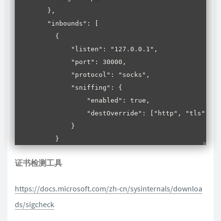
  },

  "inbounds": [

    {

        "listen": "127.0.0.1",

        "port": 30000, 

        "protocol": "socks", 

        "sniffing": {

            "enabled": true,

            "destOverride": ["http", "tls"]

        }

    }

  ],

证书检测工具
  "outbounds": [

    {

https://docs.microsoft.com/zh-cn/sysinternals/downloa
      "protocol": "freedom",

      "settings": {}

ds/sigcheck
    },
