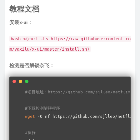
教程文档
安装x-ui：
bash <(curl -Ls https://raw.githubusercontent.co
m/vaxilu/x-ui/master/install.sh)
检测是否解锁奈飞：
#项目地址：https://github.com/sjlleo/netflix-ver
#下载检测解锁程序
wget
 -O nf https://github.com/sjlleo/netflix-v
#执行