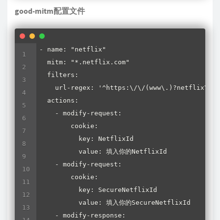
good-mitm配置文件
- name: "netflix"

  mitm: "*.netflix.com"

  filters:

    url-regex: '^https:\/\/(www\.)?netflix\.co
  actions:

    - modify-request:

        cookie:

          key: NetflixId

          value: 填入你的NetflixId

    - modify-request:

        cookie:

          key: SecureNetflixId

          value: 填入你的SecureNetflixId

    - modify-response:
