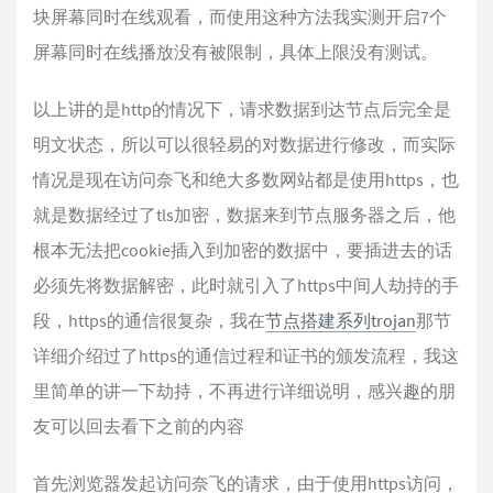
块屏幕同时在线观看，而使用这种方法我实测开启7个
      },

屏幕同时在线播放没有被限制，具体上限没有测试。
      {

        "outboundTag": "blocked",

以上讲的是http的情况下，请求数据到达节点后完全是
        "protocol": [

          "bittorrent"

明文状态，所以可以很轻易的对数据进行修改，而实际
        ],

情况是现在访问奈飞和绝大多数网站都是使用https，也
        "type": "field"

就是数据经过了tls加密，数据来到节点服务器之后，他
      }

根本无法把cookie插入到加密的数据中，要插进去的话
    ]

必须先将数据解密，此时就引入了https中间人劫持的手
  },

  "stats": {}

段，https的通信很复杂，我在
节点搭建系列trojan
那节
}
详细介绍过了https的通信过程和证书的颁发流程，我这
里简单的讲一下劫持，不再进行详细说明，感兴趣的朋
友可以回去看下之前的内容
首先浏览器发起访问奈飞的请求，由于使用https访问，