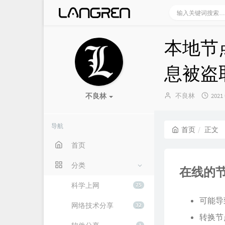
本地节
息被盗
博
发
不良林
不良林
2021
主：
布
时
间：
导航
首页
正文
首页
分类
在线的
科学上网
75
可能导
网络技术分享
32
转换节