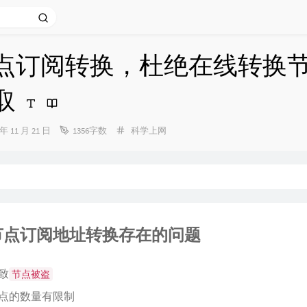
点订阅转换，杜绝在线转换
取
分
 年 11 月 21 日
1356字数
科学上网
类：
节点订阅地址转换存在的问题
致
节点被盗
点的数量有限制