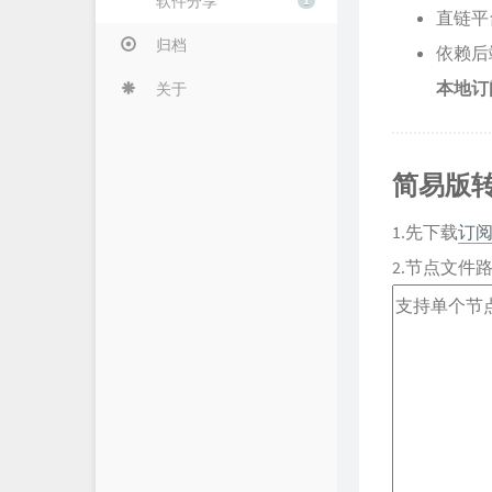
软件分享
1
直链平
归档
依赖后
本地订
关于
简易版
1.先下载
订
2.节点文件