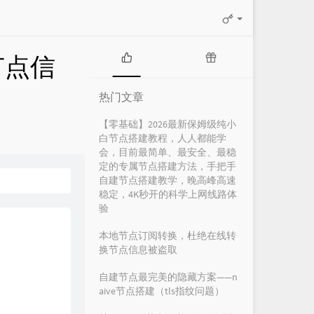
节点信
热
随
门
机
热门文章
文
文
章
章
【零基础】2026最新保姆级纯小
白节点搭建教程，人人都能学
会，目前最简单、最安全、最稳
定的专属节点搭建方法，手把手
自建节点搭建教学，晚高峰高速
稳定，4K秒开的科学上网线路体
验
本地节点订阅转换，杜绝在线转
换节点信息被盗取
自建节点最完美的隐藏方案——n
aive节点搭建（tls指纹问题）